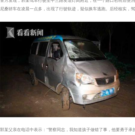
警方发现，郭某驾车行驶至中三路友谊灯岗附近，在一个路口右转后便消
尼桑轿车在凌晨一点多，出现了行驶轨迹，疑似换车逃跑。后经核实，驾
郭某父亲在电话中表示：“警察同志，我知道孩子做错了事，他要勇于承