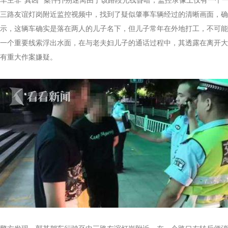
车主非“真凶” 案件扑朔迷离由于该路段光线昏暗，监控录像上仅有一
三路友谊灯岗附近监控视频中，找到了疑似肇事车辆经过的清晰画面，确
示，这辆车确实是落在两人的儿子名下，但儿子常年在外地打工，不可能
一个重要线索浮出水面，在与老夫妇儿子的通话过程中，其透露在离开大
有重大作案嫌疑。