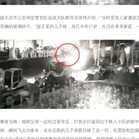
据大庆市公安局交警支队会战大队教导员张伟介绍：“当时受害人家属坐
车辆的玻璃碎片。”据王某的儿子称，自己今年17岁，生活在单亲家庭，
事发当晚，他和父亲一起吃过夜宵后，打算步行返回位于铁人小区的家中
倒，瞬间飞出20多米，走在后面的儿子亲眼目睹了这一切，在震惊和悲