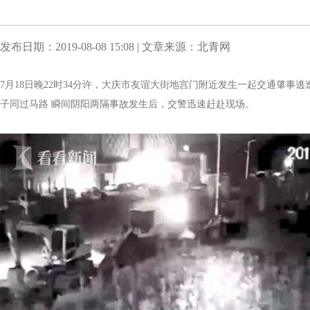
发布日期：2019-08-08 15:08 | 文章来源：北青网
7月18日晚22时34分许，大庆市友谊大街地宫门附近发生一起交通肇
子同过马路 瞬间阴阳两隔事故发生后，交警迅速赶赴现场。